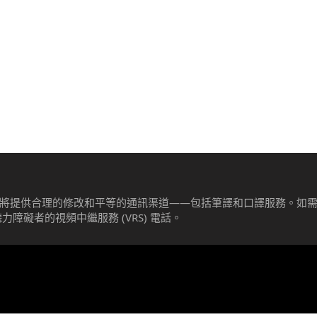
提供合理的修改和平等的通訊渠道——包括筆譯和口譯服務。如需幫助，
或聽力障礙者的視頻中繼服務 (VRS) 電話。