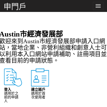
申門戶
Toggle
naviga
Austin市經濟發展部
歡迎來到Austin市經濟發展部申請入口網
站，當地企業、非營利組織和創意人士可
以利用本入口網站申請補助、註冊項目並
查看目前的申請狀態。
登入
建立賬戶
適用於之
適用於首
前的申請
次使用者
人