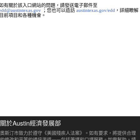
如有關於該入口網站的問題，請發送電子郵件至
edd@austintexas.gov
；您也可以造訪
austintexas.gov/edd
，詳細瞭解
目前項目和各種機會。
關於Austin經濟發展部
奧斯汀市致力於遵守《美國殘疾人法案》。如有要求，將提供合理
的修改和平等的通訊渠道——包括筆譯和口譯服務。如需幫助，請