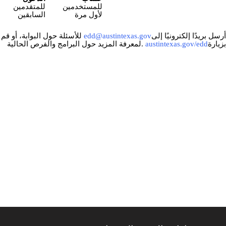
للمستخدمين
للمتقدمين
لأول مرة
السابقين
رسل بريدًا إلكترونيًا إلى
edd@austintexas.gov
للأسئلة حول البوابة، أو قم
زيارة
austintexas.gov/edd
.لمعرفة المزيد حول البرامج والفرص الحالية