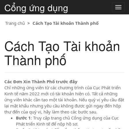
Cổng ứng dụng
Togg
navig
Trang chủ
Cách Tạo Tài khoản Thành phố
Cách Tạo Tài khoản
Thành phố
Các Đơn Xin Thành Phố trước đây
Chỉ những ứng viên từ các chương trình của Cục Phát triển
Kinh tế năm 2022 mới có tài khoản hiện có. Tất cả những
ứng viên khác cần tạo một tài khoản. Nếu quý vị yêu cầu đặt
lại mật khẩu nhưng yêu cầu không được gửi ngay đến hộp
thư đến của quý vị, hãy làm theo các bước sau.
Bước 1
: Truy cập trang chủ Cổng ứng dụng của Cục
Phát triển Kinh tế để nộp hồ sơ.