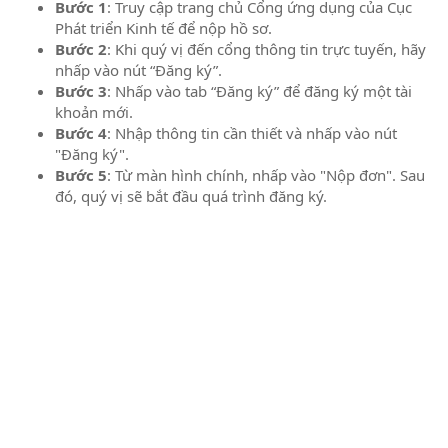
Bước 1
: Truy cập trang chủ Cổng ứng dụng của Cục
Phát triển Kinh tế để nộp hồ sơ.
Bước 2
: Khi quý vị đến cổng thông tin trực tuyến, hãy
nhấp vào nút “Đăng ký”.
Bước 3
: Nhấp vào tab “Đăng ký” để đăng ký một tài
khoản mới.
Bước 4
: Nhập thông tin cần thiết và nhấp vào nút
"Đăng ký".
Bước 5
: Từ màn hình chính, nhấp vào "Nộp đơn". Sau
đó, quý vị sẽ bắt đầu quá trình đăng ký.