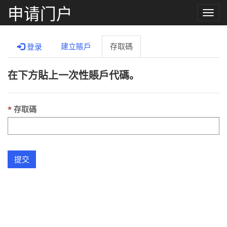
申请门户
Toggle
naviga
建立賬戶
存取碼
登录
在下方貼上一次性賬戶代碼。
存取碼
提交