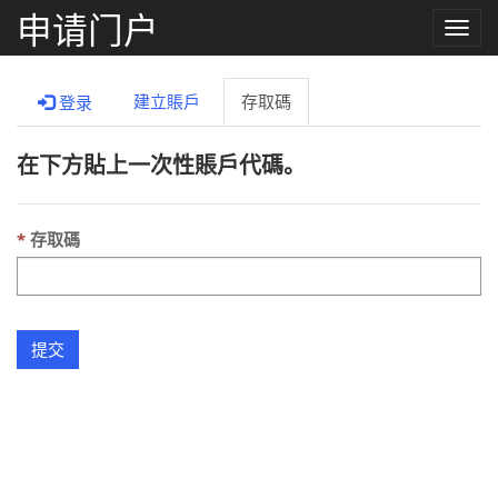
申请门户
Toggle
naviga
建立賬戶
存取碼
登录
在下方貼上一次性賬戶代碼。
存取碼
提交